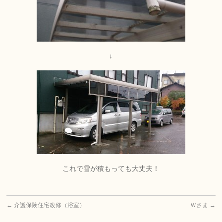
↓
これで雪が積もっても大丈夫！
←
介護保険住宅改修（浴室）
Ｗさま
→